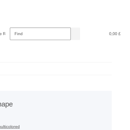
e Retardants
Recycling
0,00 £
hape
ulticolored